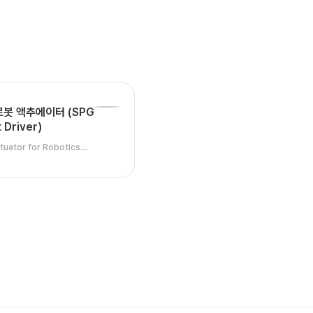
로봇 액추에이터 (SPG
 Driver)
uator for Robotics
rect Driver)