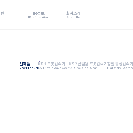
지원
IR정보
회사소개
Support
IR Information
About Us
신제품
KSH 로봇감속기
KSR 산업용 로봇감속기
정밀 유성감속기
New Product
KSH Strain Wave Gear
KSR Cycloidal Gear
Planetary Gearhe