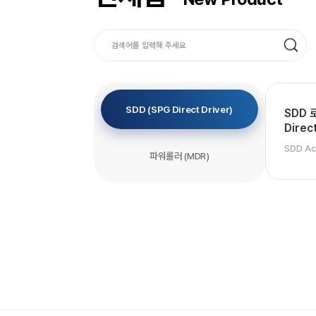
SDD (SPG Direct Driver)
SDD 
Direct
SDD Act
파워롤러 (MDR)
(SPG Di