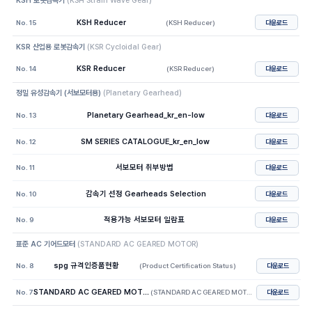
KSH 로봇감속기
(
KSH Strain Wave Gear
)
KSH Reducer
No.
15
(
KSH Reducer
)
다운로드
KSR 산업용 로봇감속기
(
KSR Cycloidal Gear
)
KSR Reducer
No.
14
(
KSR Reducer
)
다운로드
정밀 유성감속기 (서보모터용)
(
Planetary Gearhead
)
Planetary Gearhead_kr_en-low
No.
13
다운로드
SM SERIES CATALOGUE_kr_en_low
No.
12
다운로드
서보모터 취부방법
No.
11
다운로드
감속기 선정 Gearheads Selection
No.
10
다운로드
적용가능 서보모터 일람표
No.
9
다운로드
표준 AC 기어드모터
(
STANDARD AC GEARED MOTOR
)
spg 규격인증품현황
No.
8
(
Product Certification Status
)
다운로드
STANDARD AC GEARED MOTOR
No.
7
(
STANDARD AC GEARED MOTOR
)
다운로드